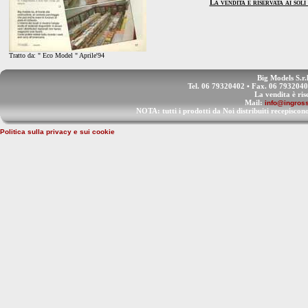
La vendita è riservata ai sol
Tratto da: " Eco Model " Aprile'94
Big Models S.r.
Tel. 06 79320402 • Fax. 06 793204
La vendita è ris
Mail:
info@ingross
NOTA: tutti i prodotti da Noi distribuiti recep
Politica sulla privacy e sui cookie