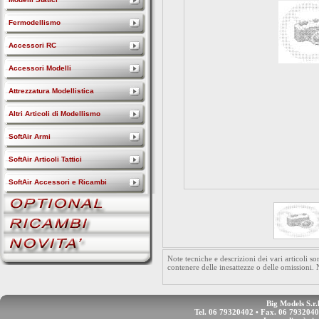
Fermodellismo
Accessori RC
Accessori Modelli
Attrezzatura Modellistica
Altri Articoli di Modellismo
SoftAir Armi
SoftAir Articoli Tattici
SoftAir Accessori e Ricambi
Note tecniche e descrizioni dei vari articoli 
contenere delle inesattezze o delle omissioni.
Big Models S.r.
Tel. 06 79320402 • Fax. 06 793204