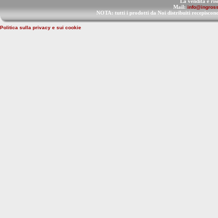
La vendita è ris
Mail:
info@ingross
NOTA: tutti i prodotti da Noi distribuiti recep
Politica sulla privacy e sui cookie