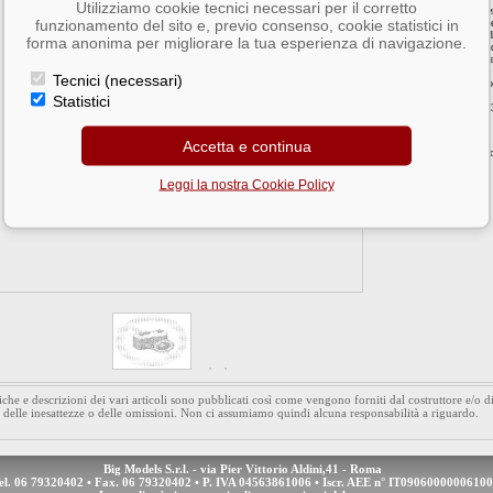
Utilizziamo cookie tecnici necessari per il corretto
Le eliche APC della se
funzionamento del sito e, previo consenso, cookie statistici in
3D moderno, dove è nec
Il particolare disegno 
forma anonima per migliorare la tua esperienza di navigazione.
qualsiasi RPM, evitand
anche nelle figure più 
Grazie alla costruzion
Tecnici (necessari)
di flessione garantendo
Statistici
Barcode 06866611800
Accetta e continua
Aggiungi l'artico
Leggi la nostra Cookie Policy
iche e descrizioni dei vari articoli sono pubblicati così come vengono forniti dal costruttore e/o 
 delle inesattezze o delle omissioni. Non ci assumiamo quindi alcuna responsabilità a riguardo.
Big Models S.r.l. - via Pier Vittorio Aldini,41 - Roma
el. 06 79320402 • Fax. 06 79320402 • P. IVA 04563861006 • Iscr. AEE n° IT09060000006100