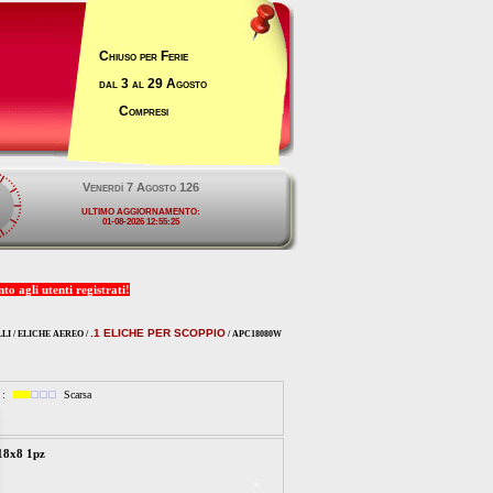
Chiuso per Ferie
dal 3 al 29 Agosto
Compresi
o agli utenti registrati!
.1 ELICHE PER SCOPPIO
I / ELICHE AEREO /
/ APC18080W
à :
Scarsa
8x8 1pz