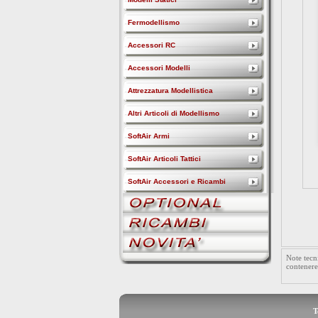
Fermodellismo
Accessori RC
Accessori Modelli
Attrezzatura Modellistica
Altri Articoli di Modellismo
SoftAir Armi
SoftAir Articoli Tattici
SoftAir Accessori e Ricambi
Note tecn
contenere
T