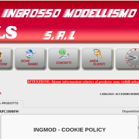
ATTENZIONE: Alcune informazioni relative al prodotto sono visibili soltant
A
CATALOGO / ACCESSORI MODELL
A PRODOTTO
APC18080W
Disponibilit
ELICA COMPET. 1
INGMOD - COOKIE POLICY