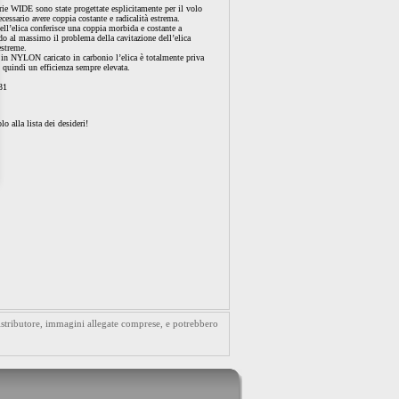
rie WIDE sono state progettate esplicitamente per il volo
essario avere coppia costante e radicalità estrema.
dell’elica conferisce una coppia morbida e costante a
o al massimo il problema della cavitazione dell’elica
estreme.
e in NYLON caricato in carbonio l’elica è totalmente priva
 quindi un efficienza sempre elevata.
31
lo alla lista dei desideri!
distributore, immagini allegate comprese, e potrebbero