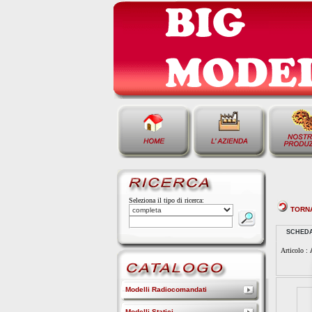
Seleziona il tipo di ricerca:
TORN
SCHED
Articolo :
Modelli Radiocomandati
Modelli Statici