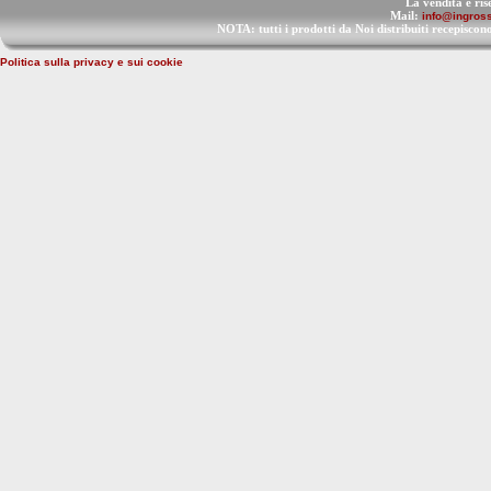
La vendita è ris
Mail:
info@ingross
NOTA: tutti i prodotti da Noi distribuiti recep
Politica sulla privacy e sui cookie