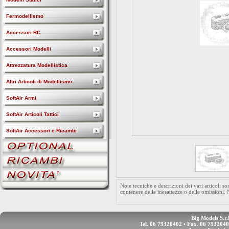
Fermodellismo
Accessori RC
Accessori Modelli
Attrezzatura Modellistica
Altri Articoli di Modellismo
SoftAir Armi
SoftAir Articoli Tattici
SoftAir Accessori e Ricambi
Note tecniche e descrizioni dei vari articoli 
contenere delle inesattezze o delle omissioni.
Big Models S.r.
Tel. 06 79320402 • Fax. 06 793204