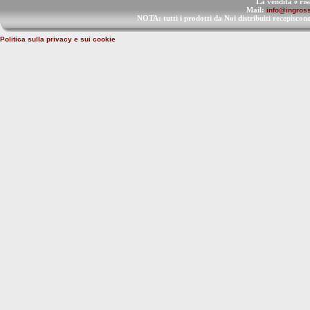
La vendita è ris
Mail:
info@ingross
NOTA: tutti i prodotti da Noi distribuiti recep
Politica sulla privacy e sui cookie