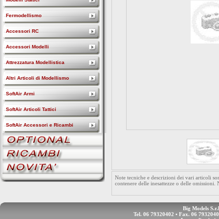
Fermodellismo
Accessori RC
Accessori Modelli
Attrezzatura Modellistica
Altri Articoli di Modellismo
SoftAir Armi
SoftAir Articoli Tattici
SoftAir Accessori e Ricambi
Note tecniche e descrizioni dei vari articoli 
contenere delle inesattezze o delle omissioni.
Big Models S.r.
Tel. 06 79320402 • Fax. 06 793204