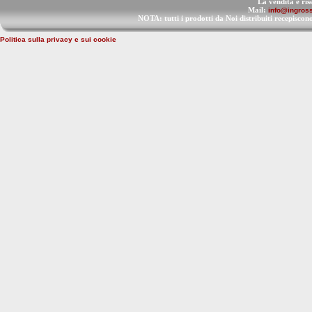
La vendita è ris
Mail:
info@ingross
NOTA: tutti i prodotti da Noi distribuiti recep
Politica sulla privacy e sui cookie