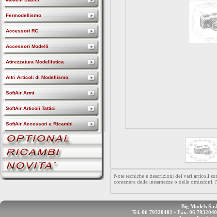
Fermodellismo
Accessori RC
Accessori Modelli
Attrezzatura Modellistica
Altri Articoli di Modellismo
SoftAir Armi
SoftAir Articoli Tattici
SoftAir Accessori e Ricambi
Note tecniche e descrizioni dei vari articoli 
contenere delle inesattezze o delle omissioni.
Big Models S.r.
Tel. 06 79320402 • Fax. 06 793204