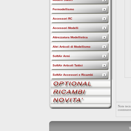
Fermodellismo
Accessori RC
Accessori Modelli
Attrezzatura Modellistica
Altri Articoli di Modellismo
SoftAir Armi
SoftAir Articoli Tattici
SoftAir Accessori e Ricambi
Note tecn
contenere
T