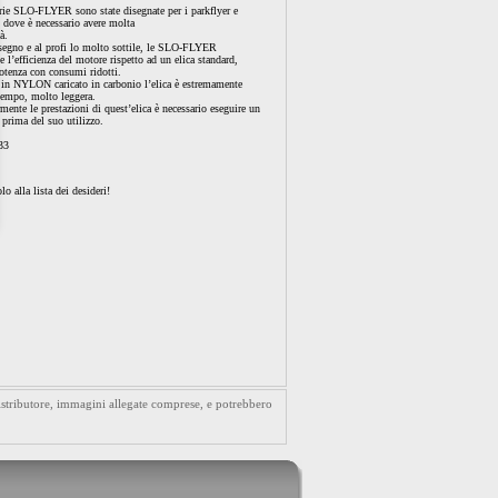
rie SLO-FLYER sono state disegnate per i parkflyer e
 dove è necessario avere molta
à.
disegno e al profi lo molto sottile, le SLO-FLYER
l’efficienza del motore rispetto ad un elica standard,
otenza con consumi ridotti.
e in NYLON caricato in carbonio l’elica è estremamente
 tempo, molto leggera.
rmente le prestazioni di quest’elica è necessario eseguire un
 prima del suo utilizzo.
33
lo alla lista dei desideri!
distributore, immagini allegate comprese, e potrebbero