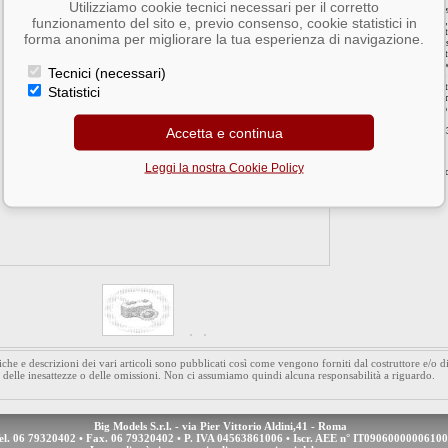
Utilizziamo cookie tecnici necessari per il corretto
Le eliche APC della se
funzionamento del sito e, previo consenso, cookie statistici in
slowflyer più moderni,
coppia ma poca velocit
forma anonima per migliorare la tua esperienza di navigazione.
Grazie al particolare 
aumentano radicalmente 
garantendo maggiore p
Tecnici (necessari)
Grazie alla costruzion
rigida ma, allo stesso
Statistici
Per ottimizzare ulterio
bilanciamento accurato
Accetta e continua
Barcode 06866610900
Leggi la nostra Cookie Policy
Aggiungi l'artico
iche e descrizioni dei vari articoli sono pubblicati così come vengono forniti dal costruttore e/o 
 delle inesattezze o delle omissioni. Non ci assumiamo quindi alcuna responsabilità a riguardo.
Big Models S.r.l. - via Pier Vittorio Aldini,41 - Roma
el. 06 79320402 • Fax. 06 79320402 • P. IVA 04563861006 • Iscr. AEE n° IT09060000006100