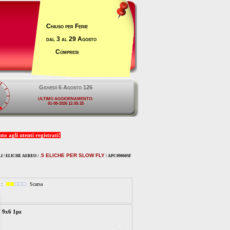
Chiuso per Ferie
dal 3 al 29 Agosto
Compresi
o agli utenti registrati!
.5 ELICHE PER SLOW FLY
 / ELICHE AEREO /
/ APC09060SF
à :
Scarsa
9x6 1pz