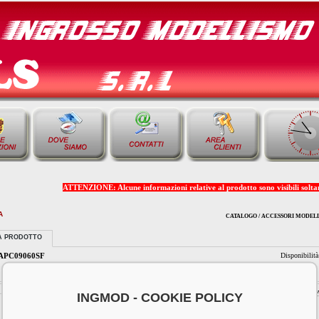
ATTENZIONE: Alcune informazioni relative al prodotto sono visibili soltant
A
CATALOGO / ACCESSORI MODELLI
A PRODOTTO
APC09060SF
Disponibilit
ELICA SLOW FLY 
INGMOD - COOKIE POLICY