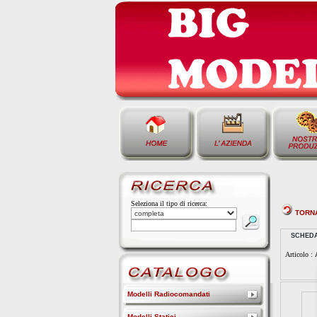
Seleziona il tipo di ricerca:
TORN
SCHED
Articolo :
Modelli Radiocomandati
Modelli Statici