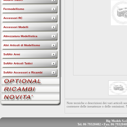
Fermodellismo
Accessori RC
Accessori Modelli
Attrezzatura Modellistica
Altri Articoli di Modellismo
SoftAir Armi
SoftAir Articoli Tattici
SoftAir Accessori e Ricambi
Note tecniche e descrizioni dei vari articoli 
contenere delle inesattezze o delle omissioni.
Big Models S.r.
Tel. 06 79320402 • Fax. 06 793204