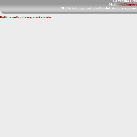
La vendita è ris
Mail:
info@ingross
NOTA: tutti i prodotti da Noi distribuiti recep
Politica sulla privacy e sui cookie