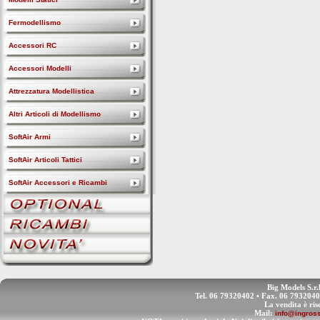
Fermodellismo
Accessori RC
Accessori Modelli
Attrezzatura Modellistica
Altri Articoli di Modellismo
SoftAir Armi
SoftAir Articoli Tattici
SoftAir Accessori e Ricambi
Big Models S.r.
Tel. 06 79320402 • Fax. 06 793204
La vendita è ris
Mail:
info@ingross