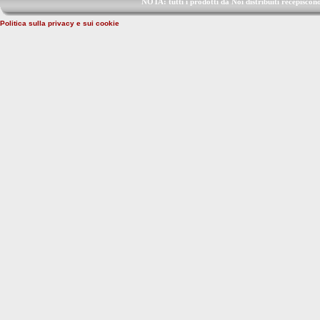
NOTA: tutti i prodotti da Noi distribuiti recep
Politica sulla privacy e sui cookie