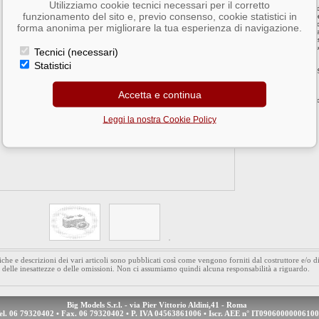
Utilizziamo cookie tecnici necessari per il corretto
La nuova generazione d
funzionamento del sito e, previo consenso, cookie statistici in
Profilo ottimizzato e 
elevata precisione ed e
forma anonima per migliorare la tua esperienza di navigazione.
Tutte le eliche sono re
e nylon, che si è dimos
quanto conferisce elich
Tecnici (necessari)
Statistici
Barcode 40122300898
Accetta e continua
Aggiungi l'artico
Leggi la nostra Cookie Policy
iche e descrizioni dei vari articoli sono pubblicati così come vengono forniti dal costruttore e/o 
 delle inesattezze o delle omissioni. Non ci assumiamo quindi alcuna responsabilità a riguardo.
Big Models S.r.l. - via Pier Vittorio Aldini,41 - Roma
el. 06 79320402 • Fax. 06 79320402 • P. IVA 04563861006 • Iscr. AEE n° IT09060000006100