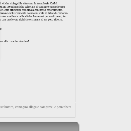
i eliche ripiegabile sfruttano la tecnologia CAM.
sezioni aerodinamiche calcolate al computer garantiscono
ccellente efficienza combinata con basso assorbimento.
alizzate esclusivamente da una miscela di fibre di carbonio
trato eccellente nelle eliche Aero-naut per molti anni, in
e con un'elevata rigidità torsionale ed un peso ridotto.
98
lo alla lista dei desideri!
distributore, immagini allegate comprese, e potrebbero