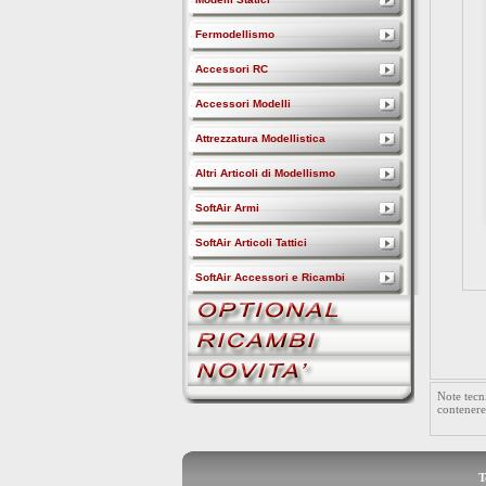
Fermodellismo
Accessori RC
Accessori Modelli
Attrezzatura Modellistica
Altri Articoli di Modellismo
SoftAir Armi
SoftAir Articoli Tattici
SoftAir Accessori e Ricambi
Note tecn
contenere
T