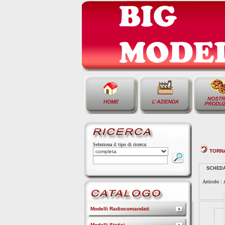
Seleziona il tipo di ricerca:
TORN
SCHED
Articolo :
Modelli Radiocomandati
Modelli Statici