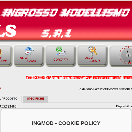
ATTENZIONE: Alcune informazioni relative al prodotto sono visibili soltant
A
CATALOGO / ACCESSORI MODELLI / ELICHE 
A PRODOTTO
SPECIFICHE
AER723408
Disponibilit
INGMOD - COOKIE POLICY
ELICA RIPIEGAB