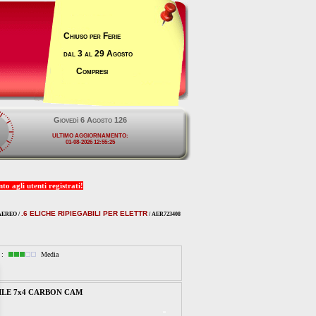
Chiuso per Ferie
dal 3 al 29 Agosto
Compresi
o agli utenti registrati!
.6 ELICHE RIPIEGABILI PER ELETTR
AEREO /
/ AER723408
à :
Media
ILE 7x4 CARBON CAM