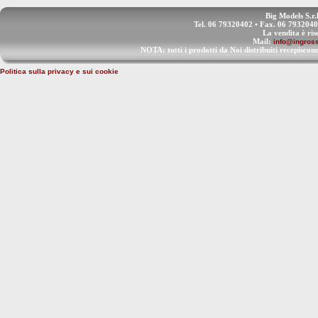
Big Models S.r.
Tel. 06 79320402 • Fax. 06 793204
La vendita è ris
Mail:
info@ingross
NOTA: tutti i prodotti da Noi distribuiti recep
Politica sulla privacy e sui cookie