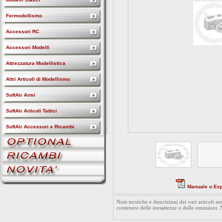
Fermodellismo
Accessori RC
Accessori Modelli
Attrezzatura Modellistica
Altri Articoli di Modellismo
SoftAir Armi
SoftAir Articoli Tattici
SoftAir Accessori e Ricambi
Manuale o Es
Note tecniche e descrizioni dei vari articoli 
contenere delle inesattezze o delle omissioni.