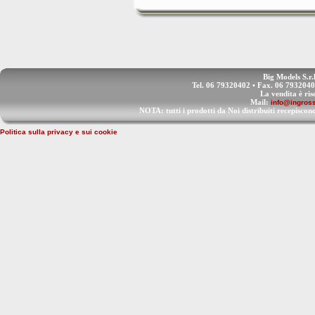
Big Models S.r.
Tel. 06 79320402 • Fax. 06 793204
La vendita è ris
Mail:
info@ingross
NOTA: tutti i prodotti da Noi distribuiti recep
Politica sulla privacy e sui cookie