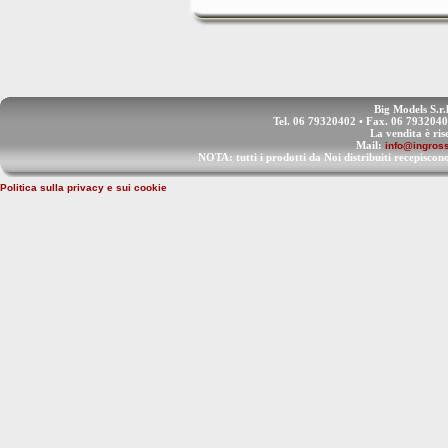
Big Models S.r.
Tel. 06 79320402 • Fax. 06 793204
La vendita è ris
Mail:
info@ingross
NOTA: tutti i prodotti da Noi distribuiti recep
Politica sulla privacy e sui cookie