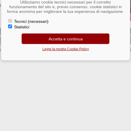
Utilizziamo cookie tecnici necessari per il corretto
funzionamento del sito e, previo consenso, cookie statistici in
forma anonima per migliorare la tua esperienza di navigazione.
Tecnici (necessari)
Statistici
Big Models S.r.l. - via Pier Vittorio Aldini,41 - Roma
el. 06 79320402 • Fax. 06 79320402 • P. IVA 04563861006 • Iscr. AEE n° IT09060000006100
Accetta e continua
La vendita è riservata ai soli commercianti del settore
Mail:
© Big Models s.r.l. 2005
info@ingrossomodellismo.it
rodotti da Noi distribuiti recepiscono la DIRETTIVA R.&.T.T.E. 1999/5/CE DECRETO LEG
Leggi la nostra Cookie Policy