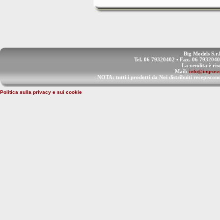
Big Models S.r.
Tel. 06 79320402 • Fax. 06 793204
La vendita è ris
Mail:
info@ingross
NOTA: tutti i prodotti da Noi distribuiti recep
Politica sulla privacy e sui cookie