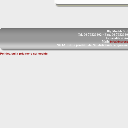
Big Models S.r.
Tel. 06 79320402 • Fax. 06 793204
La vendita è ris
Mail:
info@ingross
NOTA: tutti i prodotti da Noi distribuiti recep
Politica sulla privacy e sui cookie