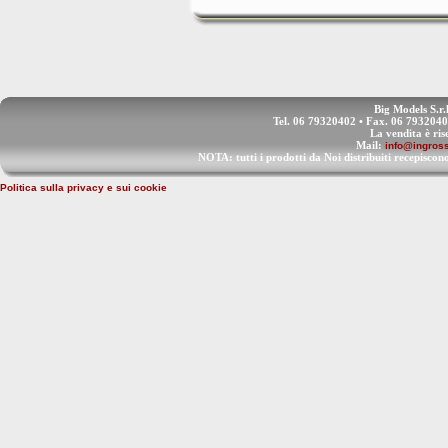
Big Models S.r.
Tel. 06 79320402 • Fax. 06 793204
La vendita è ris
Mail:
info@ingross
NOTA: tutti i prodotti da Noi distribuiti recep
Politica sulla privacy e sui cookie