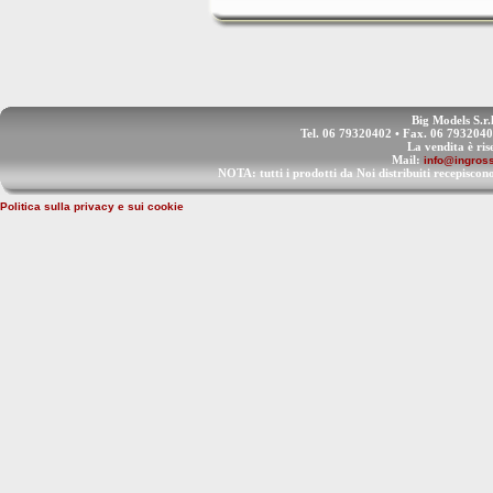
Big Models S.r.
Tel. 06 79320402 • Fax. 06 793204
La vendita è ris
Mail:
info@ingross
NOTA: tutti i prodotti da Noi distribuiti recep
Politica sulla privacy e sui cookie