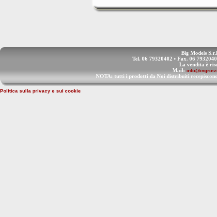
Big Models S.r.
Tel. 06 79320402 • Fax. 06 793204
La vendita è ris
Mail:
info@ingross
NOTA: tutti i prodotti da Noi distribuiti recep
Politica sulla privacy e sui cookie