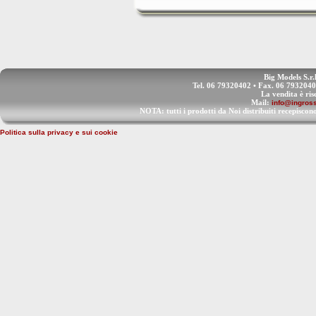
Big Models S.r.
Tel. 06 79320402 • Fax. 06 793204
La vendita è ris
Mail:
info@ingross
NOTA: tutti i prodotti da Noi distribuiti recep
Politica sulla privacy e sui cookie