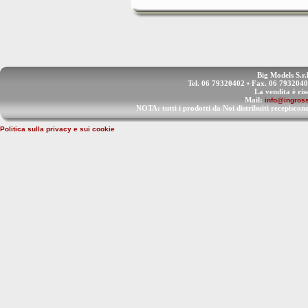
Big Models S.r.
Tel. 06 79320402 • Fax. 06 793204
La vendita è ris
Mail:
info@ingross
NOTA: tutti i prodotti da Noi distribuiti recep
Politica sulla privacy e sui cookie