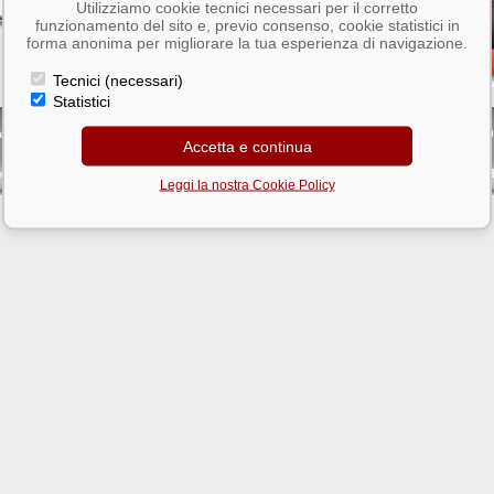
Utilizziamo cookie tecnici necessari per il corretto
funzionamento del sito e, previo consenso, cookie statistici in
forma anonima per migliorare la tua esperienza di navigazione.
Tecnici (necessari)
Statistici
Big Models S.r.l. - via Pier Vittorio Aldini,41 - Roma
el. 06 79320402 • Fax. 06 79320402 • P. IVA 04563861006 • Iscr. AEE n° IT09060000006100
Accetta e continua
La vendita è riservata ai soli commercianti del settore
Mail:
© Big Models s.r.l. 2005
info@ingrossomodellismo.it
rodotti da Noi distribuiti recepiscono la DIRETTIVA R.&.T.T.E. 1999/5/CE DECRETO LEG
Leggi la nostra Cookie Policy