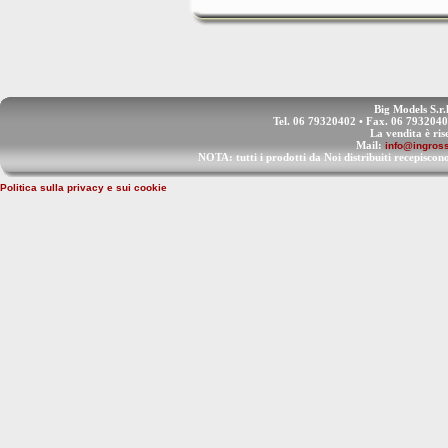
Big Models S.r.
Tel. 06 79320402 • Fax. 06 793204
La vendita è ris
Mail:
info@ingross
NOTA: tutti i prodotti da Noi distribuiti recep
Politica sulla privacy e sui cookie