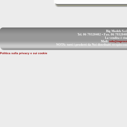
Big Models S.r.
Tel. 06 79320402 • Fax. 06 793204
La vendita è ris
Mail:
info@ingross
NOTA: tutti i prodotti da Noi distribuiti recep
Politica sulla privacy e sui cookie