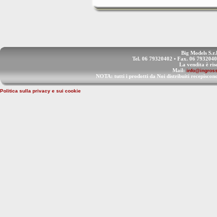
Big Models S.r.
Tel. 06 79320402 • Fax. 06 793204
La vendita è ris
Mail:
info@ingross
NOTA: tutti i prodotti da Noi distribuiti recep
Politica sulla privacy e sui cookie