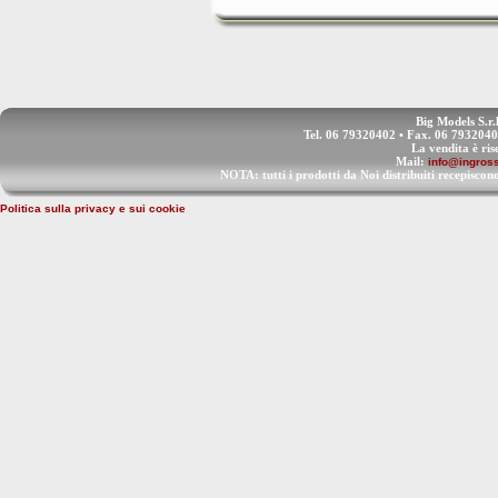
Big Models S.r.
Tel. 06 79320402 • Fax. 06 793204
La vendita è ris
Mail:
info@ingross
NOTA: tutti i prodotti da Noi distribuiti recep
Politica sulla privacy e sui cookie