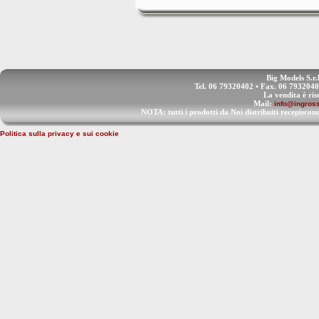
Big Models S.r.
Tel. 06 79320402 • Fax. 06 793204
La vendita è ris
Mail:
info@ingross
NOTA: tutti i prodotti da Noi distribuiti recep
Politica sulla privacy e sui cookie