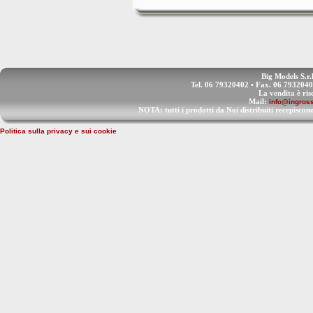
Big Models S.r.
Tel. 06 79320402 • Fax. 06 793204
La vendita è ris
Mail:
info@ingross
NOTA: tutti i prodotti da Noi distribuiti recep
Politica sulla privacy e sui cookie